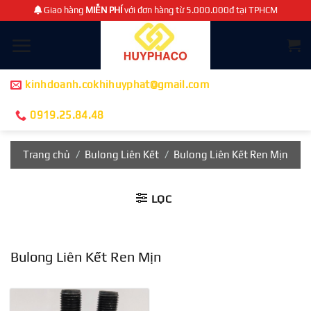
Chuyển
Giao hàng
MIỄN PHÍ
với đơn hàng từ 5.000.000đ tại TPHCM
đến
nội
dung
kinhdoanh.cokhihuyphat@gmail.com
0919.25.84.48
Trang chủ
/
Bulong Liên Kết
/
Bulong Liên Kết Ren Mịn
LỌC
Bulong Liên Kết Ren Mịn