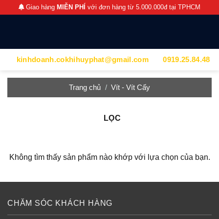
Chuyển
Giao hàng
MIỄN PHÍ
với đơn hàng từ 5.000.000đ tại TPHCM
đến
nội
dung
kinhdoanh.cokhihuyphat@gmail.com
0919.25.84.48
Trang chủ
/
Vít - Vít Cấy
LỌC
Không tìm thấy sản phẩm nào khớp với lựa chọn của bạn.
CHĂM SÓC KHÁCH HÀNG