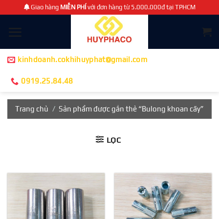
Chuyển
Giao hàng
MIỄN PHÍ
với đơn hàng từ 5.000.000đ tại TPHCM
đến
nội
dung
kinhdoanh.cokhihuyphat@gmail.com
0919.25.84.48
Trang chủ
/
Sản phẩm được gắn thẻ “Bulong khoan cấy”
LỌC