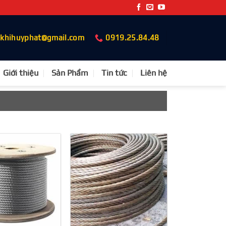
okhihuyphat@gmail.com
0919.25.84.48
Giới thiệu
Sản Phẩm
Tin tức
Liên hệ