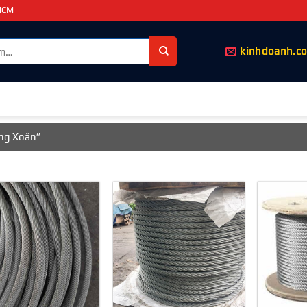
PHCM
kinhdoanh.c
ng Xoắn”