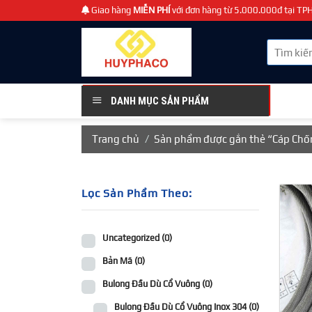
Chuyển
Giao hàng
MIỄN PHÍ
với đơn hàng từ 5.000.000đ tại T
đến
nội
Tìm
dung
kiếm:
DANH MỤC SẢN PHẨM
Trang chủ
/
Sản phẩm được gắn thẻ “Cáp Chố
Lọc Sản Phẩm Theo:
Uncategorized
(0)
Bản Mã
(0)
Bulong Đầu Dù Cổ Vuông
(0)
Bulong Đầu Dù Cổ Vuông Inox 304
(0)