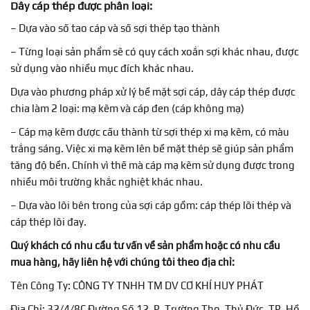
Dây cáp thép được phân loại:
– Dựa vào số tao cáp và số sợi thép tạo thành
– Từng loại sản phẩm sẽ có quy cách xoắn sợi khác nhau, được
sử dụng vào nhiều mục đích khác nhau.
Dựa vào phương pháp xử lý bề mặt sợi cáp, dây cáp thép được
chia làm 2 loại: mạ kẽm và cáp đen (cáp không mạ)
– Cáp mạ kẽm được cấu thành từ sợi thép xi mạ kẽm, có màu
trắng sáng. Việc xi mạ kẽm lên bề mặt thép sẽ giúp sản phẩm
tăng độ bền. Chính vì thế mà cáp mạ kẽm sử dụng được trong
nhiều môi trường khắc nghiệt khác nhau.
– Dựa vào lõi bên trong của sợi cáp gồm: cáp thép lõi thép và
cáp thép lõi đay.
Quý khách có nhu cầu tư vấn về sản phẩm hoặc có nhu cầu
mua hàng, hãy liên hệ với chúng tôi theo địa chỉ:
Tên Công Ty: CÔNG TY TNHH TM DV CƠ KHÍ HUY PHÁT
Địa Chỉ: 32/4/8C Đường Số 12, P. Trường Thọ, Thủ Đức, TP. Hồ