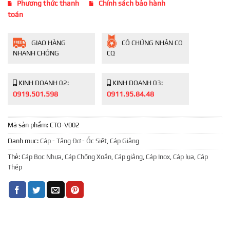
Phương thức thanh
Chính sách bảo hành
toán
GIAO HÀNG
CÓ CHỨNG NHẬN CO
NHANH CHÓNG
CQ
KINH DOANH 02:
KINH DOANH 03:
0919.501.598
0911.95.84.48
Mã sản phẩm:
CTO-V002
Danh mục:
Cáp - Tăng Đơ - Ốc Siết
,
Cáp Giằng
Thẻ:
Cáp Bọc Nhựa
,
Cáp Chống Xoắn
,
Cáp giằng
,
Cáp Inox
,
Cáp lụa
,
Cáp
Thép