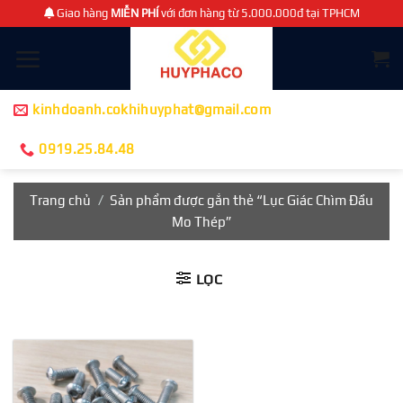
Chuyển
Giao hàng
MIỄN PHÍ
với đơn hàng từ 5.000.000đ tại TPHCM
đến
nội
dung
kinhdoanh.cokhihuyphat@gmail.com
0919.25.84.48
Trang chủ
/
Sản phẩm được gắn thẻ “Lục Giác Chìm Đầu
Mo Thép”
LỌC