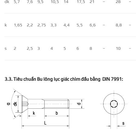
dk
5,7
7,6
9,5
10,5
14
17,5
21
–
28
–
k
1,65
2,2
2,75
3,3
4,4
5,5
6,6
–
8,8
–
s
2
2,5
3
4
5
6
8
–
10
–
3.3. Tiêu chuẩn Bu lông lục giác chìm đầu bằng DIN 7991: