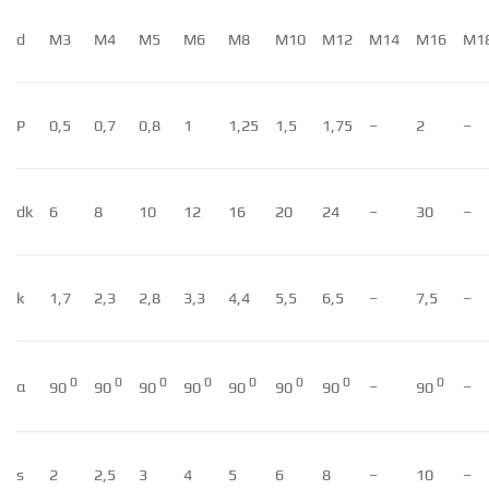
d
M3
M4
M5
M6
M8
M10
M12
M14
M16
M1
P
0,5
0,7
0,8
1
1,25
1,5
1,75
–
2
–
dk
6
8
10
12
16
20
24
–
30
–
k
1,7
2,3
2,8
3,3
4,4
5,5
6,5
–
7,5
–
0
0
0
0
0
0
0
0
α
–
–
90
90
90
90
90
90
90
90
s
2
2,5
3
4
5
6
8
–
10
–