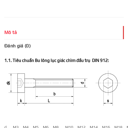
Mô tả
Đánh giá (0)
1.1. Tiêu chuẩn Bu lông lục giác chìm đầu trụ DIN 912:
d
M3
M4
M5
M6
M8
M10
M12
M14
M16
M18