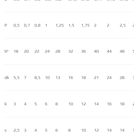
P
0,5
0,7
0,8
1
1,25
1,5
1,75
2
2
2,5
b*
18
20
22
24
28
32
36
40
44
48
dk
5,5
7
8,5
10
13
16
18
21
24
28
k
3
4
5
6
8
10
12
14
16
18
s
2,5
3
4
5
6
8
10
12
14
14