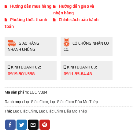
Hướng dẫn mua hàng
Hướng dẫn giao và
nhận hàng
Phương thức thanh
Chính sách bảo hành
toán
GIAO HÀNG
CÓ CHỨNG NHẬN CO
NHANH CHÓNG
CQ
KINH DOANH 02:
KINH DOANH 03:
0919.501.598
0911.95.84.48
Mã sản phẩm:
LGC-V004
Danh mục:
Lục Giác Chìm
,
Lục Giác Chìm Đầu Mo Thép
Thẻ:
Lục GIác Chìm
,
Lục Giác Chìm Đầu Mo Thép