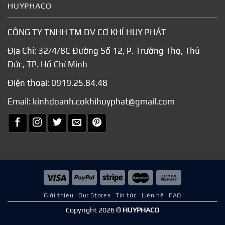
HUYPHACO
CÔNG TY TNHH TM DV CƠ KHÍ HUY PHÁT
Địa Chỉ: 32/4/8C Đường Số 12, P. Trường Thọ, Thủ
Đức, TP. Hồ Chí Minh
Điện thoại:
0919.25.84.48
Email:
kinhdoanh.cokhihuyphat@gmail.com
Giới thiệu
Our Stores
Tin tức
Liên hệ
FAQ
Copyright 2026 ©
HUYPHACO