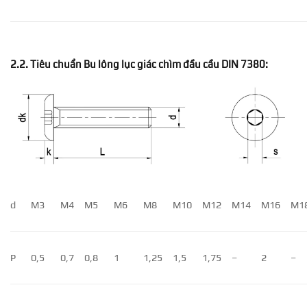
2.2. Tiêu chuẩn Bu lông lục giác chìm đầu cầu DIN 7380:
d
M3
M4
M5
M6
M8
M10
M12
M14
M16
M1
P
0,5
0,7
0,8
1
1,25
1,5
1,75
–
2
–