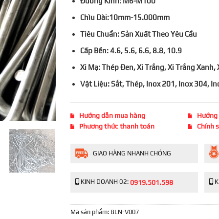
Đường Kính: M6-M100
Chìu Dài:10mm-15.000mm
Tiêu Chuẩn: Sản Xuất Theo Yêu Cầu
Cấp Bền: 4.6, 5.6, 6.6, 8.8, 10.9
Xi Mạ: Thép Đen, Xi Trắng, Xi Trắng Xan
Vật Liệu: Sắt, Thép, Inox 201, Inox 304, 
Hướng dẫn mua hàng
Hướng 
Phương thức thanh toán
Chính 
GIAO HÀNG NHANH CHÓNG
KINH DOANH 02:
K
0919.501.598
Mã sản phẩm:
BLN-V007