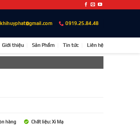
okhihuyphat@gmail.com
0919.25.84.48
Giới thiệu
Sản Phẩm
Tin tức
Liên hệ
Còn hàng
Chất liệu: Xi Mạ