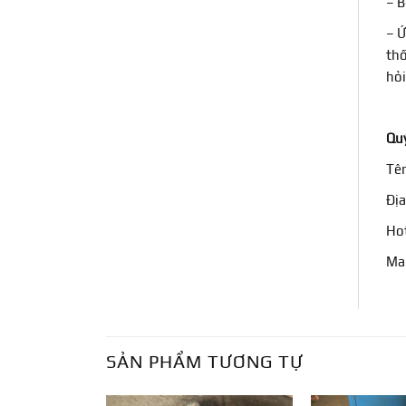
– B
– Ứ
thố
hỏi
Quý
Tê
Địa
Hot
Mai
SẢN PHẨM TƯƠNG TỰ