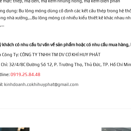
ề mặt: thép, mạ đen, mạ kẽm nhúng nóng, mạ kẽm điện phân
ng dụng: Bu lông móng dùng cố định các kết cấu thép trong hệ thốn
ng nhà xưởng,…Bu lông móng có nhiều kiểu thiết kế khác nhau như 
,…
 khách có nhu cầu tư vấn về sản phẩm hoặc có nhu cầu mua hàng, hã
n Công Ty: CÔNG TY TNHH TM DV CƠ KHÍ HUY PHÁT
 Chỉ: 32/4/8C Đường Số 12, P. Trường Thọ, Thủ Đức, TP. Hồ Chí Mi
line:
0919.25.84.48
l:
kinhdoanh.cokhihuyphat@gmail.com