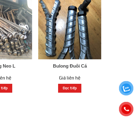
g Neo L
Bulong Đuôi Cá
iên hệ
Giá liên hệ
 tiếp
Đọc tiếp