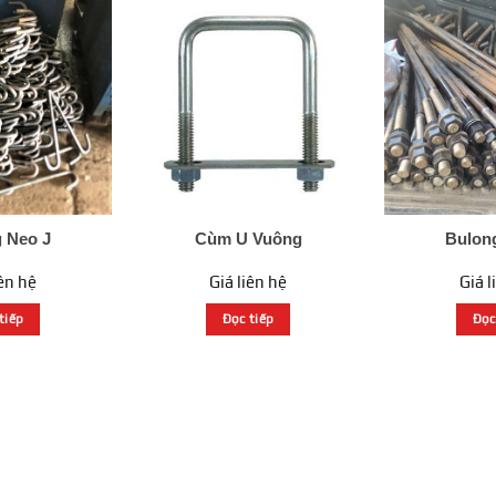
 Neo J
Cùm U Vuông
Bulon
iên hệ
Giá liên hệ
Giá l
tiếp
Đọc tiếp
Đọc