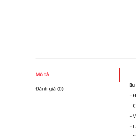
Mô tả
Bu 
Đánh giá (0)
– 
– C
– V
– C