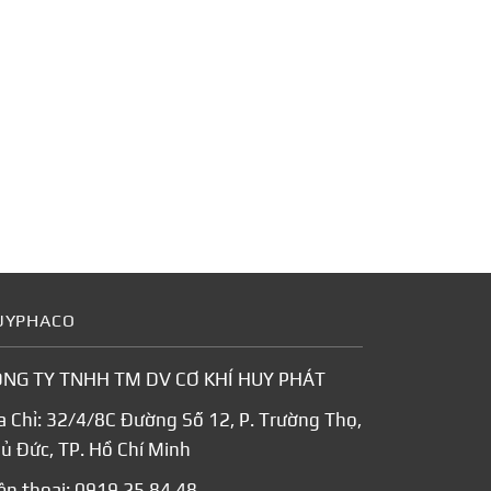
UYPHACO
NG TY TNHH TM DV CƠ KHÍ HUY PHÁT
a Chỉ: 32/4/8C Đường Số 12, P. Trường Thọ,
ủ Đức, TP. Hồ Chí Minh
ện thoại:
0919.25.84.48