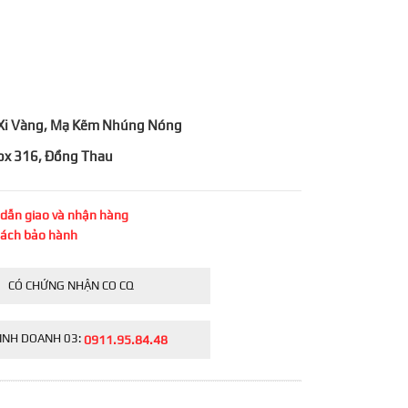
h, Xi Vàng, Mạ Kẽm Nhúng Nóng
Inox 316, Đồng Thau
dẫn giao và nhận hàng
sách bảo hành
CÓ CHỨNG NHẬN CO CQ
INH DOANH 03:
0911.95.84.48