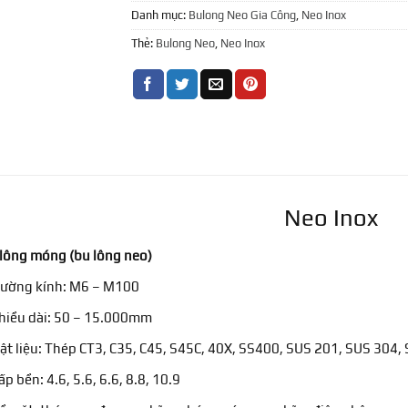
Danh mục:
Bulong Neo Gia Công
,
Neo Inox
Thẻ:
Bulong Neo
,
Neo Inox
Neo Inox
lông móng (bu lông neo)
Đường kính: M6 – M100
hiều dài: 50 – 15.000mm
ật liệu: Thép CT3, C35, C45, S45C, 40X, SS400, SUS 201, SUS 304
ấp bền: 4.6, 5.6, 6.6, 8.8, 10.9