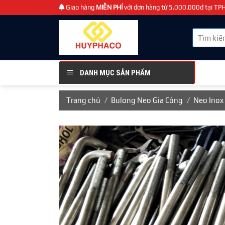
Chuyển
Giao hàng
MIỄN PHÍ
với đơn hàng từ 5.000.000đ tại T
đến
nội
Tìm
dung
kiếm:
DANH MỤC SẢN PHẨM
Trang chủ
/
Bulong Neo Gia Công
/
Neo Inox