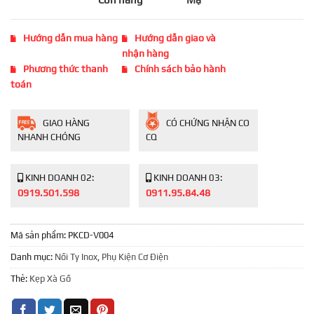
Hướng dẫn mua hàng
Hướng dẫn giao và
nhận hàng
Phương thức thanh
Chính sách bảo hành
toán
GIAO HÀNG
CÓ CHỨNG NHẬN CO
NHANH CHÓNG
CQ
KINH DOANH 02:
KINH DOANH 03:
0919.501.598
0911.95.84.48
Mã sản phẩm:
PKCD-V004
Danh mục:
Nối Ty Inox
,
Phụ Kiện Cơ Điện
Thẻ:
Kẹp Xà Gồ