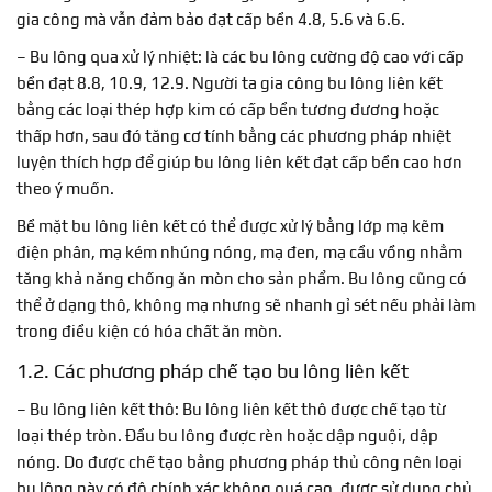
gia công mà vẫn đảm bảo đạt cấp bền 4.8, 5.6 và 6.6.
– Bu lông qua xử lý nhiệt: là các bu lông cường độ cao với cấp
bền đạt 8.8, 10.9, 12.9. Người ta gia công bu lông liên kết
bằng các loại thép hợp kim có cấp bền tương đương hoặc
thấp hơn, sau đó tăng cơ tính bằng các phương pháp nhiệt
luyện thích hợp để giúp bu lông liên kết đạt cấp bền cao hơn
theo ý muốn.
Bề mặt bu lông liên kết có thể được xử lý bằng lớp mạ kẽm
điện phân, mạ kém nhúng nóng, mạ đen, mạ cầu vồng nhằm
tăng khả năng chống ăn mòn cho sản phẩm. Bu lông cũng có
thể ở dạng thô, không mạ nhưng sẽ nhanh gỉ sét nếu phải làm
trong điều kiện có hóa chất ăn mòn.
1.2. Các phương pháp chế tạo bu lông liên kết
– Bu lông liên kết thô: Bu lông liên kết thô được chế tạo từ
loại thép tròn. Đầu bu lông được rèn hoặc dập nguội, dập
nóng. Do được chế tạo bằng phương pháp thủ công nên loại
bu lông này có độ chính xác không quá cao, được sử dụng chủ