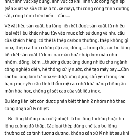
như: lĩnh vực xây dựng, lĩnh vực cơ khí, lĩnh vực công nghiệp
(sản xuất và sửa chữa ô tô, xe máy), thi công công trình đường
sắt, công trình trên biển – đảo,…
Về vật liệu sản xuất, bu lông liên kết được sản xuất từ nhiều
loại vật liệu khác nhau tùy vào mục đích sử dụng và nhu cầu
của khách hàng: có thể là thép carbon thường, thép không gỉ
inox, thép carbon cường độ cao, đồng,…Trong đó, các bu lông
liên kết sản xuất từ kim loại màu hoặc hợp kim màu như
nhôm, đồng, kẽm,…thường được ứng dụng nhiều cho ngành
công nghiệp điện, hệ thống xử lý nước, chế tạo máy bay,…Còn
các bu lông làm từ inox sẽ được ứng dụng chủ yếu trong các
hạng mục yêu cầu tính thẩm mỹ cao nhờ khả năng chống ăn
mòn hóa học, chống gỉ sét cao của vật liệu inox.
Bu lông liên kết còn được phân biệt thành 2 nhóm nhỏ theo
công đoạn xử lý nhiệt:
– Bu lông không qua xử lý nhiệt: là bu lông thường hoặc bu
lông cường độ thấp. Các loại thép dùng chế tạo bu lông
thường có cơ tính tương đương, không cần xử lý nhiệt sau khi