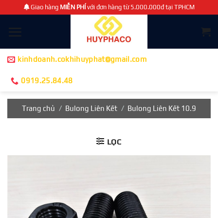
Chuyển
Giao hàng
MIỄN PHÍ
với đơn hàng từ 5.000.000đ tại TPHCM
đến
nội
dung
kinhdoanh.cokhihuyphat@gmail.com
0919.25.84.48
Trang chủ
/
Bulong Liên Kết
/
Bulong Liên Kết 10.9
LỌC