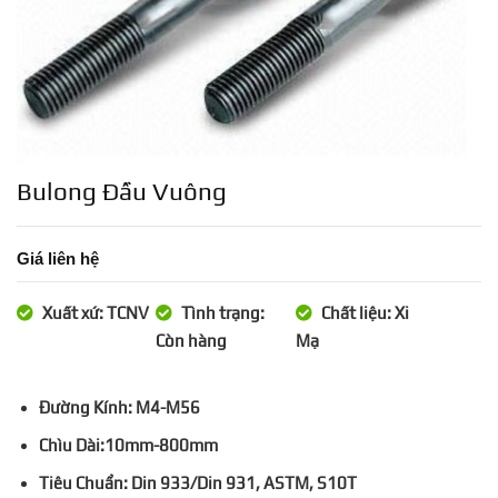
Bulong Đầu Vuông
Giá liên hệ
Xuất xứ: TCNV
Tình trạng:
Chất liệu: Xi
Còn hàng
Mạ
Đường Kính: M4-M56
Chìu Dài:10mm-800mm
Tiêu Chuẩn: Din 933/Din 931, ASTM, S10T