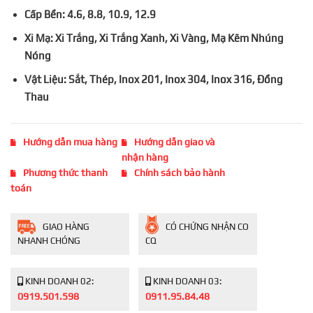
Cấp Bền: 4.6, 8.8, 10.9, 12.9
Xi Mạ: Xi Trắng, Xi Trắng Xanh, Xi Vàng, Mạ Kẽm Nhúng
Nóng
Vật Liệu: Sắt, Thép, Inox 201, Inox 304, Inox 316, Đồng
Thau
Hướng dẫn mua hàng
Hướng dẫn giao và
nhận hàng
Phương thức thanh
Chính sách bảo hành
toán
GIAO HÀNG
CÓ CHỨNG NHẬN CO
NHANH CHÓNG
CQ
KINH DOANH 02:
KINH DOANH 03:
0919.501.598
0911.95.84.48