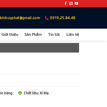
okhihuyphat@gmail.com
0919.25.84.48
Giới thiệu
Sản Phẩm
Tin tức
Liên hệ
Còn hàng
Chất liệu: Xi Mạ