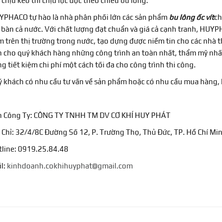
 chịu kéo thì chịu lực dọc theo chiều bu lông.
PHACO tự hào là nhà phân phối lớn các sản phẩm
bu lông ốc vít
ch
 bàn cả nước. Với chất lượng đạt chuẩn và giá cả cạnh tranh, HUYP
 trên thị trường trong nước, tạo dựng được niềm tin cho các nhà t
 cho quý khách hàng những công trình an toàn nhất, thẩm mỹ nhất
g tiết kiệm chi phí một cách tối đa cho công trình thi công.
 khách có nhu cầu tư vấn về sản phẩm hoặc có nhu cầu mua hàng, hã
n Công Ty: CÔNG TY TNHH TM DV CƠ KHÍ HUY PHÁT
 Chỉ: 32/4/8C Đường Số 12, P. Trường Thọ, Thủ Đức, TP. Hồ Chí Mi
line: 0919.25.84.48
l:
kinhdoanh.cokhihuyphat@gmail.com