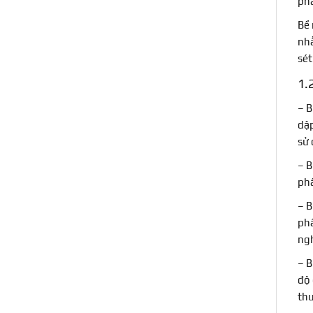
phá
Bề 
nhằ
sét
1.
– B
dập
sử 
– B
phầ
– B
phẩ
ngh
– B
độ 
thư