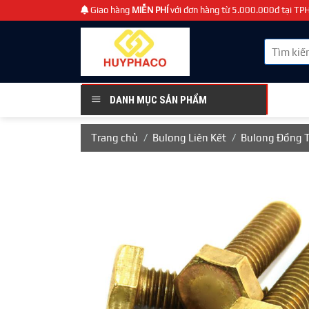
Chuyển
Giao hàng
MIỄN PHÍ
với đơn hàng từ 5.000.000đ tại T
đến
nội
Tìm
dung
kiếm:
DANH MỤC SẢN PHẨM
Trang chủ
/
Bulong Liên Kết
/
Bulong Đồng 