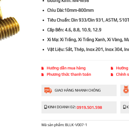
Đường Kính: M4-M56
Chìu Dài:10mm-800mm
Tiêu Chuẩn: Din 933/Din 931, ASTM, S10
Cấp Bền: 4.6, 8.8, 10.9, 12.9
Xi Mạ: Xi Trắng, Xi Trắng Xanh, Xi Vàng,
Vật Liệu: Sắt, Thép, Inox 201, Inox 304, 
Hướng dẫn mua hàng
Hướng 
Phương thức thanh toán
Chính 
GIAO HÀNG NHANH CHÓNG
KINH DOANH 02:
K
0919.501.598
Mã sản phẩm:
BLLK-V007-1