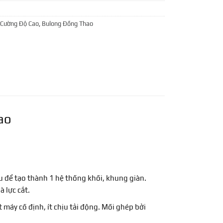
 Cường Độ Cao
,
Bulong Đồng Thao
ao
hau để tạo thành 1 hệ thống khối, khung giàn.
à lực cắt.
t máy cố định, ít chịu tải động. Mối ghép bởi