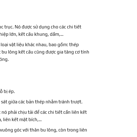
dọc trục. Nó được sử dụng cho các chi tiết
hiệp lớn, kết cấu khung, dầm,…
 loại vật liệu khác nhau, bao gồm: thép
 bu lông kết cấu cũng được gia tăng cơ tính
óng.
ỗ bị ép.
a sát giữa các bản thép nhằm tránh trượt.
nó phải chịu tải để các chi tiết cần liên kết
, liên kết mặt bích,…
 vuông góc với thân bu lông, còn trong liên