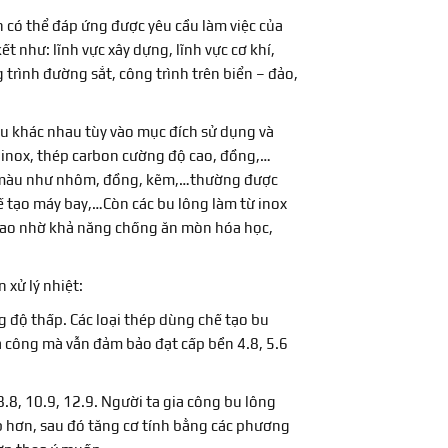
ên có thể đáp ứng được yêu cầu làm việc của
t như: lĩnh vực xây dựng, lĩnh vực cơ khí,
 trình đường sắt, công trình trên biển – đảo,
liệu khác nhau tùy vào mục đích sử dụng và
 inox, thép carbon cường độ cao, đồng,…
im màu như nhôm, đồng, kẽm,…thường được
 tạo máy bay,…Còn các bu lông làm từ inox
cao nhờ khả năng chống ăn mòn hóa học,
xử lý nhiệt:
g độ thấp. Các loại thép dùng chế tạo bu
a công mà vẫn đảm bảo đạt cấp bền 4.8, 5.6
8.8, 10.9, 12.9. Người ta gia công bu lông
p hơn, sau đó tăng cơ tính bằng các phương