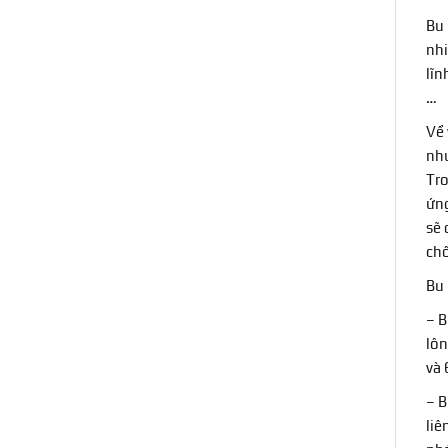
Bu 
nhi
lĩn
…
Về 
nhu
Tro
ứng
sẽ 
chố
Bu 
– B
lôn
và 
– B
liê