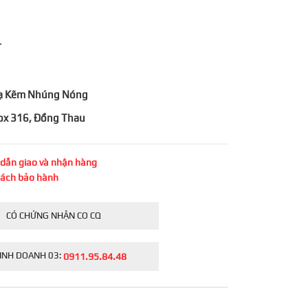
T
 Mạ Kẽm Nhúng Nóng
Inox 316, Đồng Thau
dẫn giao và nhận hàng
sách bảo hành
CÓ CHỨNG NHẬN CO CQ
INH DOANH 03:
0911.95.84.48