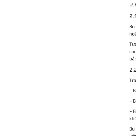
2.1
Bu 
hoặ
Tươ
car
bằn
2.
Tro
– B
– B
– B
khô
Bu 