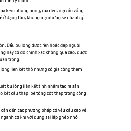
hơn theo ý muốn.
n, mạ kém nhúng nóng, mạ đen, mạ cầu vồng
ể ở dạng thô, không mạ nhưng sẽ nhanh gỉ
 tròn. Đầu bu lông được rèn hoặc dập nguội,
ng này có độ chính xác không quá cao, được
quan trọng.
u lông liên kết thô nhưng có gia công thêm
uất bu lông liên kết tinh nhằm tạo ra sản
o kết cấu thép, bê tông cốt thép trong công
hải cần đến các phương pháp có yêu cầu cao về
ác ngành cơ khí với dung sai lắp ghép nhỏ