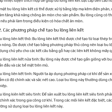
p nhiệt luyện thích hợp để giúp bu lông liên kết đạt cấp bền cao 
mặt bu lông liên kết có thể được xử lý bằng lớp mạ kẽm điện phâ
m tăng khả năng chống ăn mòn cho sản phẩm. Bu lông cũng có th
 nếu phải làm trong điều kiện có hóa chất ăn mòn.
2. Các phương pháp chế tạo bu lông liên kết
u lông liên kết thô: Bu lông liên kết thô được chế tạo từ loại thép
 nóng. Do được chế tạo bằng phương pháp thủ công nên loại bu lô
dụng chủ yếu cho các kết cấu bằng gỗ hay các liên kết không mấy 
u lông liên kết nửa tinh: Bu lông này được chế tạo gần giống với b
n đầu và các bề mặt trên mũ.
u lông liên kết tinh: Người ta áp dụng phương pháp cơ khí để sản x
m có độ chính xác và sắc nét cao. Loại bu lông này thường dùng ch
iệp.
u lông kiên kết siêu tinh: Để sản xuất bu lông liên kết siêu tinh p
chính xác trong gia công cơ khí. Trong các mối liên kết đặc biệt, c
ờng sử dụng loại bu lông liên kết này.