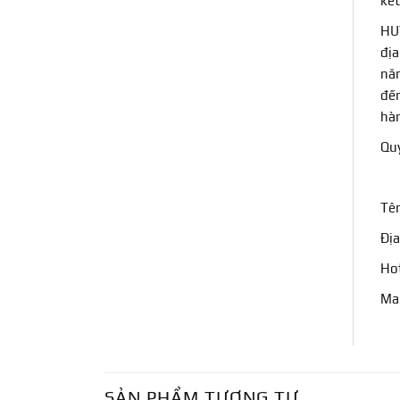
kết
HUY
địa
năm
đến
hàn
Quý
Tê
Địa
Hot
Mai
SẢN PHẨM TƯƠNG TỰ