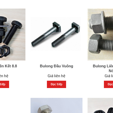
ên Kết 8.8
Bulong Đầu Vuông
Bulong Liê
N
iên hệ
Giá liên hệ
Giá l
tiếp
Đọc tiếp
Đọc