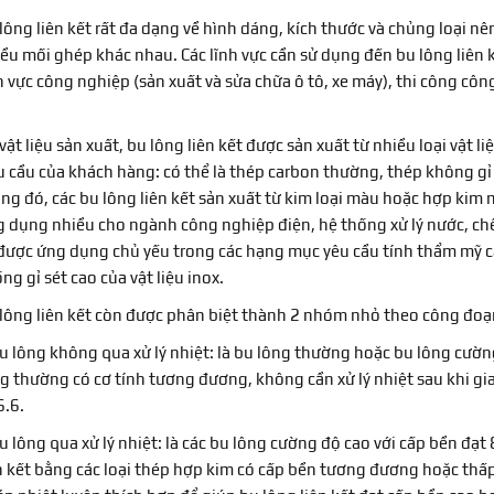
lông liên kết rất đa dạng về hình dáng, kích thước và chủng loại n
ều mối ghép khác nhau. Các lĩnh vực cần sử dụng đến bu lông liên kế
h vực công nghiệp (sản xuất và sửa chữa ô tô, xe máy), thi công công
vật liệu sản xuất, bu lông liên kết được sản xuất từ nhiều loại vật 
 cầu của khách hàng: có thể là thép carbon thường, thép không gỉ
ng đó, các bu lông liên kết sản xuất từ kim loại màu hoặc hợp k
 dụng nhiều cho ngành công nghiệp điện, hệ thống xử lý nước, chế
được ứng dụng chủ yếu trong các hạng mục yêu cầu tính thẩm mỹ 
ng gỉ sét cao của vật liệu inox.
lông liên kết còn được phân biệt thành 2 nhóm nhỏ theo công đoạn 
u lông không qua xử lý nhiệt: là bu lông thường hoặc bu lông cườn
g thường có cơ tính tương đương, không cần xử lý nhiệt sau khi gi
6.6.
u lông qua xử lý nhiệt: là các bu lông cường độ cao với cấp bền đạt 
n kết bằng các loại thép hợp kim có cấp bền tương đương hoặc thấ